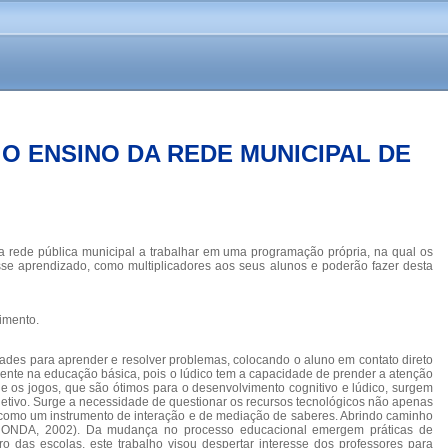
O ENSINO DA REDE MUNICIPAL DE
da rede pública municipal a trabalhar em uma programação própria, na qual os
desse aprendizado, como multiplicadores aos seus alunos e poderão fazer desta
imento.
dades para aprender e resolver problemas, colocando o aluno em contato direto
ente na educação básica, pois o lúdico tem a capacidade de prender a atenção
nde os jogos, que são ótimos para o desenvolvimento cognitivo e lúdico, surgem
jetivo. Surge a necessidade de questionar os recursos tecnológicos não apenas
como um instrumento de interação e de mediação de saberes. Abrindo caminho
(HONDA, 2002). Da mudança no processo educacional emergem práticas de
 das escolas, este trabalho visou despertar interesse dos professores para