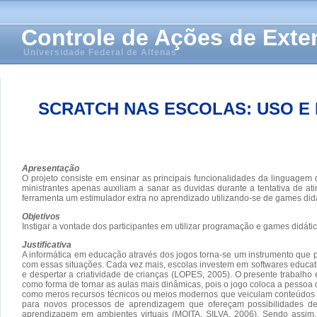
Controle de Ações de Ext
Universidade Federal de Alfenas
SCRATCH NAS ESCOLAS: USO E 
Apresentação
O projeto consiste em ensinar as principais funcionalidades da linguagem
ministrantes apenas auxiliam a sanar as duvidas durante a tentativa de at
ferramenta um estimulador extra no aprendizado utilizando-se de games did
Objetivos
Instigar a vontade dos participantes em utilizar programação e games didát
Justificativa
A informática em educação através dos jogos torna-se um instrumento que p
com essas situações. Cada vez mais, escolas investem em softwares educat
e despertar a criatividade de crianças (LOPES, 2005). O presente trabalho 
como forma de tornar as aulas mais dinâmicas, pois o jogo coloca a pessoa
como meros recursos técnicos ou meios modernos que veiculam conteúdos 
para novos processos de aprendizagem que ofereçam possibilidades 
aprendizagem em ambientes virtuais (MOITA, SILVA, 2006). Sendo assim, 