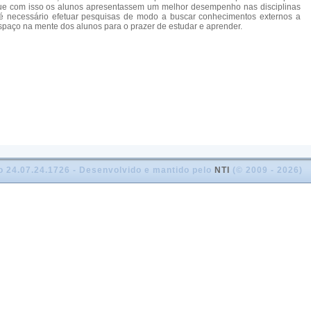
ue com isso os alunos apresentassem um melhor desempenho nas disciplinas
é necessário efetuar pesquisas de modo a buscar conhecimentos externos a
paço na mente dos alunos para o prazer de estudar e aprender.
o 24.07.24.1726 - Desenvolvido e mantido pelo
NTI
(© 2009 - 2026)