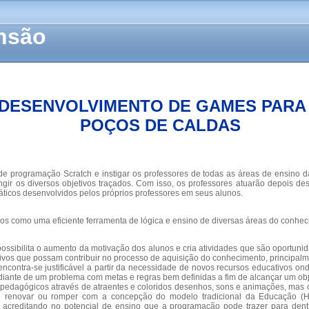
ensão
DESENVOLVIMENTO DE GAMES PARA 
POÇOS DE CALDAS
 de programação Scratch e instigar os professores de todas as áreas de ensino 
ingir os diversos objetivos traçados. Com isso, os professores atuarão depois 
áticos desenvolvidos pelos próprios professores em seus alunos.
icos como uma eficiente ferramenta de lógica e ensino de diversas áreas do conhec
ossibilita o aumento da motivação dos alunos e cria atividades que são oportuni
ivos que possam contribuir no processo de aquisição do conhecimento, principalm
encontra-se justificável a partir da necessidade de novos recursos educativos o
 diante de um problema com metas e regras bem definidas a fim de alcançar um ob
pedagógicos através de atraentes e coloridos desenhos, sons e animações, mas 
de renovar ou romper com a concepção do modelo tradicional da Educação 
acreditando no potencial de ensino que a programação pode trazer para dentro