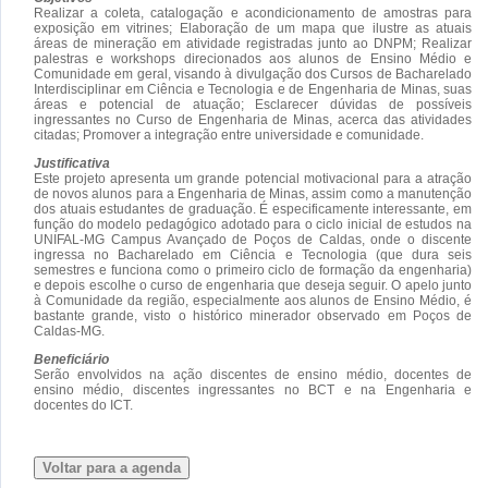
Realizar a coleta, catalogação e acondicionamento de amostras para
exposição em vitrines; Elaboração de um mapa que ilustre as atuais
áreas de mineração em atividade registradas junto ao DNPM; Realizar
palestras e workshops direcionados aos alunos de Ensino Médio e
Comunidade em geral, visando à divulgação dos Cursos de Bacharelado
Interdisciplinar em Ciência e Tecnologia e de Engenharia de Minas, suas
áreas e potencial de atuação; Esclarecer dúvidas de possíveis
ingressantes no Curso de Engenharia de Minas, acerca das atividades
citadas; Promover a integração entre universidade e comunidade.
Justificativa
Este projeto apresenta um grande potencial motivacional para a atração
de novos alunos para a Engenharia de Minas, assim como a manutenção
dos atuais estudantes de graduação. É especificamente interessante, em
função do modelo pedagógico adotado para o ciclo inicial de estudos na
UNIFAL-MG Campus Avançado de Poços de Caldas, onde o discente
ingressa no Bacharelado em Ciência e Tecnologia (que dura seis
semestres e funciona como o primeiro ciclo de formação da engenharia)
e depois escolhe o curso de engenharia que deseja seguir. O apelo junto
à Comunidade da região, especialmente aos alunos de Ensino Médio, é
bastante grande, visto o histórico minerador observado em Poços de
Caldas-MG.
Beneficiário
Serão envolvidos na ação discentes de ensino médio, docentes de
ensino médio, discentes ingressantes no BCT e na Engenharia e
docentes do ICT.
Voltar para a agenda