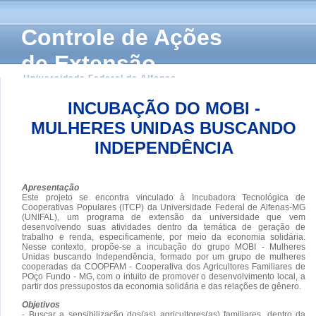
Controle de Ações
de Extensão
Universidade Federal de Alfenas
INCUBAÇÃO DO MOBI -
MULHERES UNIDAS BUSCANDO
INDEPENDÊNCIA
Apresentação
Este projeto se encontra vinculado à Incubadora Tecnológica de
Cooperativas Populares (ITCP) da Universidade Federal de Alfenas-MG
(UNIFAL), um programa de extensão da universidade que vem
desenvolvendo suas atividades dentro da temática de geração de
trabalho e renda, especificamente, por meio da economia solidária.
Nesse contexto, propõe-se a incubação do grupo MOBI - Mulheres
Unidas buscando Independência, formado por um grupo de mulheres
cooperadas da COOPFAM - Cooperativa dos Agricultores Familiares de
POço Fundo - MG, com o intuito de promover o desenvolvimento local, a
partir dos pressupostos da economia solidária e das relações de gênero.
Objetivos
- Buscar a sensibilização dos(as) agricultores(as) familiares, dentro da