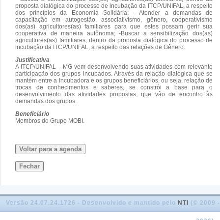
proposta dialógica do processo de incubação da ITCP/UNIFAL, a respeito
dos princípios da Economia Solidária; - Atender a demandas de
capacitação em autogestão, associativismo, gênero, cooperativismo
dos(as) agricultores(as) familiares para que estes possam gerir sua
cooperativa de maneira autônoma; -Buscar a sensibilização dos(as)
agricultores(as) familiares, dentro da proposta dialógica do processo de
incubação da ITCP/UNIFAL, a respeito das relações de Gênero.
Justificativa
A ITCP/UNIFAL – MG vem desenvolvendo suas atividades com relevante
participação dos grupos incubados. Através da relação dialógica que se
mantém entre a Incubadora e os grupos beneficiários, ou seja, relação de
trocas de conhecimentos e saberes, se constrói a base para o
desenvolvimento das atividades propostas, que vão de encontro às
demandas dos grupos.
Beneficiário
Membros do Grupo MOBI.
Voltar para a agenda
Fechar
Versão 24.07.24.1726 - Desenvolvido e mantido pelo
NTI
(© 2009 -