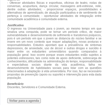
- Oferecer atividades físicas e esportivas, oficinas de teatro, rodas de
conversas, acupuntura, dança circular, massagens anti-estresse, reiki,
dentre outras atividades; - proporcionar espaços, possibilidades e
alternativas de aprendizado, de atuação participativa e de sentimento de
pertença à comunidade; - oportunizar atividades de integração entre
comunidade acadêmica e comunidade externa.
Justificativa
O ingresso na Universidade para o jovem, ao mesmo tempo em que
sinaliza uma conquista, pode se tornar um período crítico, de maior
vulnerabilidade e desenvolvimento de sofrimento e transtornos psíquicos,
pois é um período em que o jovem se distancia do núcleo familiar e se
insere em um novo contexto que requer adaptações, novas posturas e
responsabilidades. Estudos apontam que a prevalência de sintomas
depressivos, de ansiedade, uso de álcool e outras drogas e suicídio é
maior entre os estudantes universitários quando comparados à
população geral. Isso ocorre porque esses estudantes estão sujeitos a
potentes estressores, tais como rede de apoio deficiente, sobrecarga de
conhecimentos, dificuldade na administração do tempo, responsabilidade
e expectativas sociais diante da vida acadêmica, falha no
desenvolvimento de habilidades sociais para lidar com as questões
relacionadas à adaptação à vida universitária. Por isso, faz-se necessário
propostas de prevenção (apoio ou suporte) e intervenção para esta dada
população.
Beneficiário
Discentes, Servidores e Comunidade Externa.
Voltar para a agenda