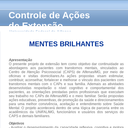
Controle de Ações
de Extensão
Universidade Federal de Alfenas
MENTES BRILHANTES
Apresentação
O presente projeto de extensão tem como objetivo dar continuidade as
abordagens aos pacientes com transtornos mentais, vinculados ao
Centro de Atenção Psicossocial (CAPS) de Alfenas/MG, por meio de
oficinas e visitas domiciliares.As ações propostas visam estimular,
contribuir, aconselhar, fortalecer e melhorar o vínculo dos pacientes com
transtornos mentais com o CAPs e sua família. Ademais as atividades
desenvolvidas respeitarão o nível cognitivo e comportamental dos
pacientes, as orientações prestadas pelos profissionais que executam
seu trabalho no CAPs de Alfenas/MG e o meio familiar. Serão propostas
ações educativas, preventivas, de promoção da saúde e direcionamentos
para uma melhor convivência, aceitação e entendimento sobre Saúde
Mental. O projeto acontecerá dentro de uma lógica de parceria entre os
acadêmicos da UNIFAL/MG, funcionários e usuários dos serviços do
CAPS e demais familiares.
Objetivos
- Auxiliar o desenvolvimento da capacidade reflexiva, cognitiva e motora