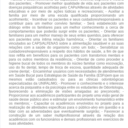
dos pacientes; - Promover melhor qualidade de vida aos pacientes com
doenças psiquiátricas acolhidas pelo CAPs/Alfenas através de atividades
educativas e por meio de ações lúdicas e recreacionais; - Auxiliar a
família por meio de uma escuta qualificada proporcionando um
acolhimento; - Incentivar os pacientes e seus cuidadores/responsáveis a
contribuir para um melhor convívio familiar; - Será estabelecido um
diálogo entre os familiares para um melhor conhecimento a cerca de
comportamentos que poderão surgir entre os pacientes; - Orientar aos
familiares para um melhor manejo de seus entes queridos, para oferecer
aos pacientes uma íntima relação harmônica; - Orientar os familiares
vinculados ao CAPS/ALFENAS sobre a alimentação saudável e as suas
relações com a saúde do organismo como um todo; - Sensibilizar os
cuidadores/responsáveis a respeito dos hábitos de saúde, a fim de que
isso reflita em benefícios para os pacientes com transtornos mentais e
para os outros membros da residência; - Orientar de como proceder a
higiene bucal de todos os membros do núcleo familiar como escovação,
uso do fio dental, tempo de troca de escova, quantidade adequada de
creme dental; - Encaminhar usuários com necessidades de atendimentos
em Saúde Bucal para Estratégias de Saúde da Família (ESFs)em que os
mesmos estão cadastrados ou para as clínicas odontológicas
especializadas da UNIFAL/MG; - Promover o conhecimento e o interesse
acerca da psiquiatria e da psicologia entre os estudantes de Odontologia,
favorecendo a eliminação de visões arraigadas ao preconceito; -
Proporcionar aos acadêmicos participantes do projeto uma visão geral de
saúde desse público alvo e estimular um envolvimento humanístico entre
os membros; - Capacitar os acadêmicos envolvidos no projeto para a
realização de atividades específicas para o público-alvo em questão e a
lidar com as adversidades que eventualmente surgirão; - Favorecer a
construção de um saber multiprofissional através da relação dos
acadêmicos com os funcionários e demais profissionais em exercícios de
suas atividades.