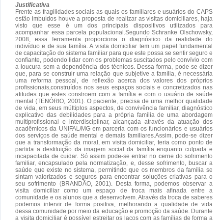
Justificativa
Frente as fragilidades sociais as quais os familiares e usuários do CAPS
estão imbuídos houve a proposta de realizar as visitas domiciliares, haja
visto que esse é um dos principais dispositivos utilizados para
acompanhar essa parcela populacional.Segundo Schranke Olschowsky,
2008, essa ferramenta proporciona o diagnóstico da realidade do
indivíduo e de sua família. A visita domiciliar tem um papel fundamental
de capacitação do sistema familiar para que este possa se sentir seguro e
confiante, podendo lidar com os problemas suscitados pelo convívio com
a loucura sem a dependência dos técnicos. Dessa forma, pode-se dizer
que, para se construir uma relação que subjetive a família, é necessária
uma reforma pessoal, de reflexão acerca dos valores dos próprios
profissionais,construídos nos seus espaços sociais e concretizados nas
atitudes que estes constroem com a família e com o usuário de saúde
mental (TENÓRIO, 2001). O paciente, precisa de uma melhor qualidade
de vida, em seus múltiplos aspectos, de convivência familiar, diagnóstico
explicativo das debilidades para a própria família de uma abordagem
multiprofissional e interdisciplinar, alcançada através da atuação dos
acadêmicos da UNIFAL/MG em parceria com os funcionários e usuários
dos serviços de saúde mental e demais familiares.Assim, pode-se dizer
que a transformação da moral, em visita domiciliar, teria como ponto de
partida a destituição da imagem social da família enquanto culpada e
incapacitada de cuidar. Só assim pode-se entrar no cerne do sofrimento
familiar, encapsulado pela normatização, e, desse sofrimento, buscar a
saúde que existe no sistema, permitindo que os membros da família se
sintam valorizados e seguros para encontrar soluções criativas para o
seu sofrimento (BRANDÃO, 2001). Desta forma, podemos observar a
visita domiciliar como um espaço de troca mais afinada entre a
comunidade e os alunos que a desenvolvem. Através da troca de saberes
podemos intervir de forma positiva, melhorando a qualidade de vida
dessa comunidade por meio da educação e promoção da saúde. Durante
a visita domiciliar é possível estreitar os laços com as famílias de forma a