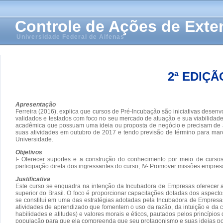
Controle de Ações de Ext
Universidade Federal de Alfenas
2ª EDIÇ
Apresentação
Ferreira (2016), explica que cursos de Pré-Incubação são iniciativas des
validados e testados com foco no seu mercado de atuação e sua viabilidad
acadêmica que possuam uma ideia ou proposta de negócio e precisam de au
suas atividades em outubro de 2017 e tendo previsão de término para março
Universidade.
Objetivos
I- Oferecer suportes e a construção do conhecimento por meio de cursos
participação direta dos ingressantes do curso; IV- Promover missões empresar
Justificativa
Este curso se enquadra na intenção da Incubadora de Empresas oferecer 
superior do Brasil. O foco é proporcionar capacitações dotadas dos aspectos
se constitui em uma das estratégias adotadas pela Incubadora de Empresas
atividades de aprendizado que fomentem o uso da razão, da intuição e da 
habilidades e atitudes) e valores morais e éticos, pautados pelos princípio
população para que ela compreenda que seu protagonismo e suas ideias p