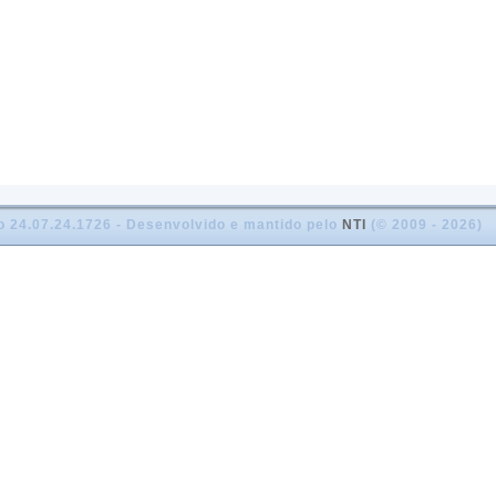
o 24.07.24.1726 - Desenvolvido e mantido pelo
NTI
(© 2009 - 2026)