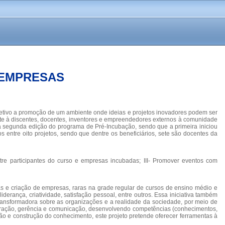
 EMPRESAS
jetivo a promoção de um ambiente onde ideias e projetos inovadores podem ser
rte à discentes, docentes, inventores e empreendedores externos à comunidade
a segunda edição do programa de Pré-Incubação, sendo que a primeira iniciou
 entre oito projetos, sendo que dentre os beneficiários, sete são docentes da
tre participantes do curso e empresas incubadas; III- Promover eventos com
 e criação de empresas, raras na grade regular de cursos de ensino médio e
derança, criatividade, satisfação pessoal, entre outros. Essa iniciativa também
transformadora sobre as organizações e a realidade da sociedade, por meio de
istração, gerência e comunicação, desenvolvendo competências (conhecimentos,
ução e construção do conhecimento, este projeto pretende oferecer ferramentas à