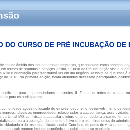
ensão
ÃO DO CURSO DE PRÉ INCUBAÇÃO DE
envolvidas no âmbito das incubadoras de empresas, que possuem como principal ob
e em termos de produtos e serviços. Assim, o Curso de Pré-Incubação visa o supo
xílio e orientação para transformá-las em um negócio Ressalta-se que essa é 
 de 2018. Na primeira edição, foram atendidos dezessete participantes, divididos
 e oficinas para empreendedores nascentes; II- Fortalecer redes de contato en
iais para os participantes.
a comunidade ações no tocante do empreendedorismo, desenvolvimento de ideias
 imprescindíveis ao empreendedor, relacionados à autoconfiança, assertividade, li
 da Unifal-MG, com vistas a capacitar o futuro empreendedor a atuar de forma 
criatividade para a obtenção do domínio efetivo sobre os instrumentos de admin
s de cidadania e de responsabilidade social. Com isso, do ponto de vista da prod
odem possuir enorme impacto econômico e social em nosso município.