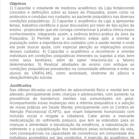
Objetivos
1) Capacitar o estudante de medicina acadêmico da Liga fortalecendo
conceitos e definições sobre as bases da Psiquiatria, assim como os
protocolos e condutas nos cuidados ao paciente psiquiátrico nas diversas
condições psiquiátricas. 2) Capacitar o acadêmico da Liga a apresentar
temas, trabalhos científicos e guiar discussões por meio de tais ações de
ensino - propiciando que ele consiga correlacionar à pratica clínica esses
conhecimentos, integrando assim, a vivência teórico-prática da área da
Psiquiatria. 3) Permitir que o acadêmico esteja apto a orientar a
população sobre a importância dos cuidados com a saúde mental e onde
ela pode buscar ajuda, com especial atenção as implicações sociais
desses cuidados. 4) Capacitar o acadêmico a reconhecer e orientar
indivíduos em condições psiquiátricas iminentes ou sujeitas a elas, bem
como seus familiares; além de saber relacioná-las a fatores
determinantes. 5) Realizar atividades de ensino com enfoque as
condições psiquiátricas prevalentes na comunidade alfenense e entre os
alunos da UNIFAL-MG, como ansiedade, síndrome do pânico e
ideação/intenção suicida.
Justificativa
Nas últimas décadas os padrões de adoecimento físico e mental tem se
alterado, principalmente entre crianças e adolescentes, com aumento na
prevalência de transtornos mentais nas comunidades em geral.
Acompanhando essas mudanças veio a reforma psiquiátrica e a adoção
de novas práticas em Saúde Mental, principalmente com os Centros de
Atenção Psicossocial (CAPS), que visam tratamento humanizado com
inclusão social e resgate a cidadania. Cabe ainda a marcante
medicalização do sofrimento psíquico, que tem se estendido para as
crianças e alimentado a banalização da existência, a naturalização do
sofrimento e a culpabilização dos indivíduos pelas vicissitudes da vida,
com consequências na capacidade de convivência em comunidade dos
indivíduos acometidos por tais condições. A inserção do acadêmico de