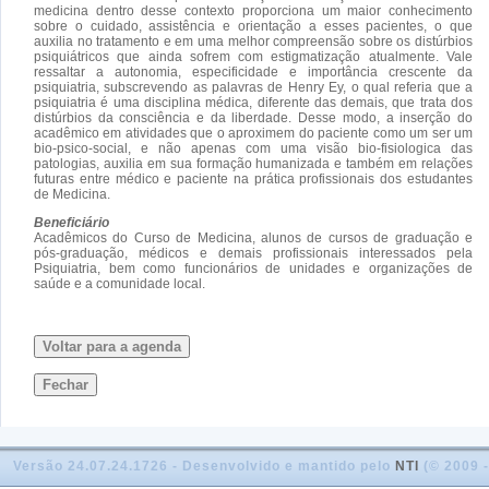
medicina dentro desse contexto proporciona um maior conhecimento
sobre o cuidado, assistência e orientação a esses pacientes, o que
auxilia no tratamento e em uma melhor compreensão sobre os distúrbios
psiquiátricos que ainda sofrem com estigmatização atualmente. Vale
ressaltar a autonomia, especificidade e importância crescente da
psiquiatria, subscrevendo as palavras de Henry Ey, o qual referia que a
psiquiatria é uma disciplina médica, diferente das demais, que trata dos
distúrbios da consciência e da liberdade. Desse modo, a inserção do
acadêmico em atividades que o aproximem do paciente como um ser um
bio-psico-social, e não apenas com uma visão bio-fisiologica das
patologias, auxilia em sua formação humanizada e também em relações
futuras entre médico e paciente na prática profissionais dos estudantes
de Medicina.
Beneficiário
Acadêmicos do Curso de Medicina, alunos de cursos de graduação e
pós-graduação, médicos e demais profissionais interessados pela
Psiquiatria, bem como funcionários de unidades e organizações de
saúde e a comunidade local.
Voltar para a agenda
Fechar
Versão 24.07.24.1726 - Desenvolvido e mantido pelo
NTI
(© 2009 -