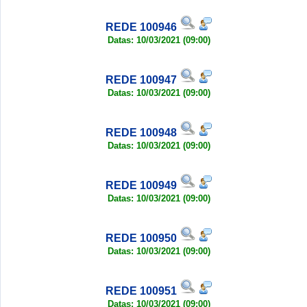
REDE 100946
Datas: 10/03/2021 (09:00)
REDE 100947
Datas: 10/03/2021 (09:00)
REDE 100948
Datas: 10/03/2021 (09:00)
REDE 100949
Datas: 10/03/2021 (09:00)
REDE 100950
Datas: 10/03/2021 (09:00)
REDE 100951
Datas: 10/03/2021 (09:00)