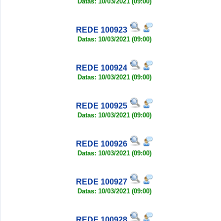
Datas: 10/03/2021 (09:00)
REDE 100923
Datas: 10/03/2021 (09:00)
REDE 100924
Datas: 10/03/2021 (09:00)
REDE 100925
Datas: 10/03/2021 (09:00)
REDE 100926
Datas: 10/03/2021 (09:00)
REDE 100927
Datas: 10/03/2021 (09:00)
REDE 100928