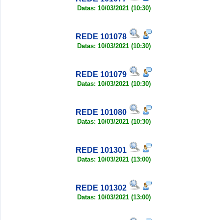
Datas: 10/03/2021 (10:30)
REDE 101078
Datas: 10/03/2021 (10:30)
REDE 101079
Datas: 10/03/2021 (10:30)
REDE 101080
Datas: 10/03/2021 (10:30)
REDE 101301
Datas: 10/03/2021 (13:00)
REDE 101302
Datas: 10/03/2021 (13:00)