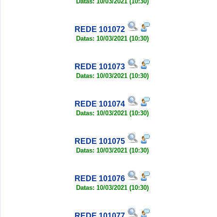
Datas: 10/03/2021 (10:30)
REDE 101072
Datas: 10/03/2021 (10:30)
REDE 101073
Datas: 10/03/2021 (10:30)
REDE 101074
Datas: 10/03/2021 (10:30)
REDE 101075
Datas: 10/03/2021 (10:30)
REDE 101076
Datas: 10/03/2021 (10:30)
REDE 101077