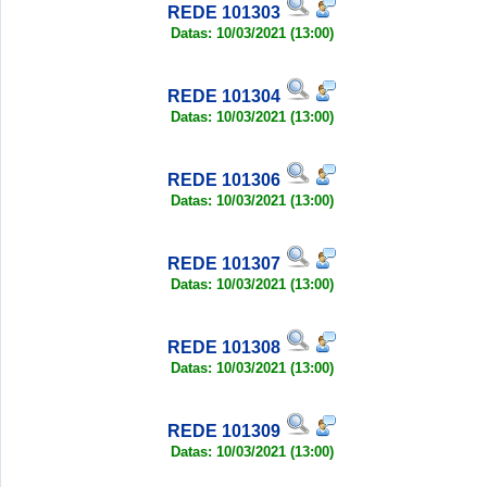
REDE 101303
Datas: 10/03/2021 (13:00)
REDE 101304
Datas: 10/03/2021 (13:00)
REDE 101306
Datas: 10/03/2021 (13:00)
REDE 101307
Datas: 10/03/2021 (13:00)
REDE 101308
Datas: 10/03/2021 (13:00)
REDE 101309
Datas: 10/03/2021 (13:00)