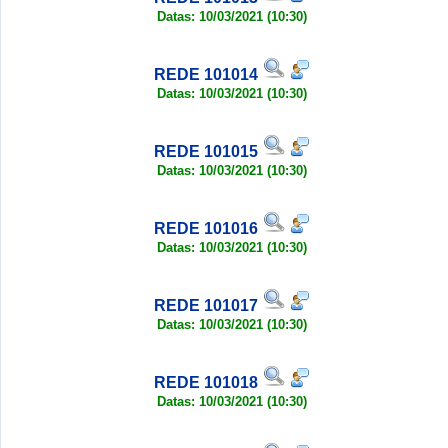
Datas: 10/03/2021 (10:30)
REDE 101014
Datas: 10/03/2021 (10:30)
REDE 101015
Datas: 10/03/2021 (10:30)
REDE 101016
Datas: 10/03/2021 (10:30)
REDE 101017
Datas: 10/03/2021 (10:30)
REDE 101018
Datas: 10/03/2021 (10:30)