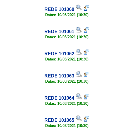
REDE 101060
Datas: 10/03/2021 (10:30)
REDE 101061
Datas: 10/03/2021 (10:30)
REDE 101062
Datas: 10/03/2021 (10:30)
REDE 101063
Datas: 10/03/2021 (10:30)
REDE 101064
Datas: 10/03/2021 (10:30)
REDE 101065
Datas: 10/03/2021 (10:30)