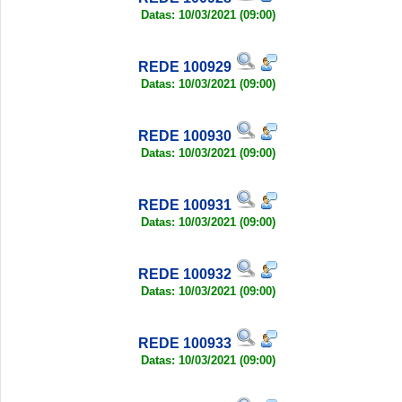
Datas: 10/03/2021 (09:00)
REDE 100929
Datas: 10/03/2021 (09:00)
REDE 100930
Datas: 10/03/2021 (09:00)
REDE 100931
Datas: 10/03/2021 (09:00)
REDE 100932
Datas: 10/03/2021 (09:00)
REDE 100933
Datas: 10/03/2021 (09:00)