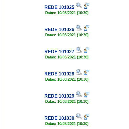
REDE 101025
Datas: 10/03/2021 (10:30)
REDE 101026
Datas: 10/03/2021 (10:30)
REDE 101027
Datas: 10/03/2021 (10:30)
REDE 101028
Datas: 10/03/2021 (10:30)
REDE 101029
Datas: 10/03/2021 (10:30)
REDE 101030
Datas: 10/03/2021 (10:30)