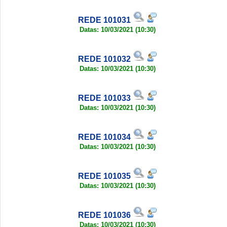
REDE 101031
Datas: 10/03/2021 (10:30)
REDE 101032
Datas: 10/03/2021 (10:30)
REDE 101033
Datas: 10/03/2021 (10:30)
REDE 101034
Datas: 10/03/2021 (10:30)
REDE 101035
Datas: 10/03/2021 (10:30)
REDE 101036
Datas: 10/03/2021 (10:30)