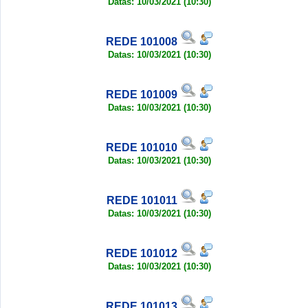
Datas: 10/03/2021 (10:30)
REDE 101008
Datas: 10/03/2021 (10:30)
REDE 101009
Datas: 10/03/2021 (10:30)
REDE 101010
Datas: 10/03/2021 (10:30)
REDE 101011
Datas: 10/03/2021 (10:30)
REDE 101012
Datas: 10/03/2021 (10:30)
REDE 101013