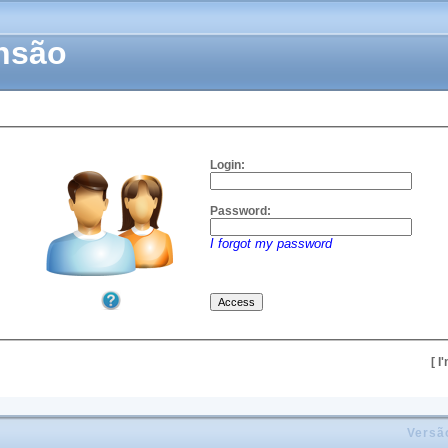
ensão
Login:
Password:
I forgot my password
[ I
Versã