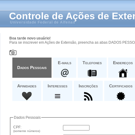
Controle de Ações de Ext
Universidade Federal de Alfenas
Boa tarde
novo usuário!
Para se inscrever em Ações de Extensão, preencha as abas DADOS PESSOA
E-mails
Telefones
Endereços
Dados Pessoais
Afinidades
Interesses
Inscrições
Certificados
Dados Pessoais
CPF:
(somente números)