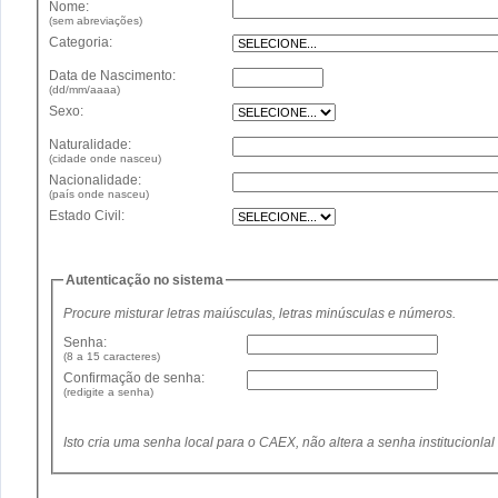
Nome:
(sem abreviações)
Categoria:
Data de Nascimento:
(dd/mm/aaaa)
Sexo:
Naturalidade:
(cidade onde nasceu)
Nacionalidade:
(país onde nasceu)
Estado Civil:
Autenticação no sistema
Procure misturar letras maiúsculas, letras minúsculas e números.
Senha:
(8 a 15 caracteres)
Confirmação de senha:
(redigite a senha)
Isto cria uma senha local para o CAEX, não altera a senha institucionla