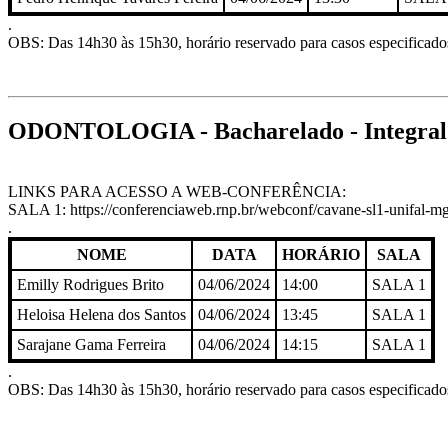
.
OBS: Das 14h30 às 15h30, horário reservado para casos especificados 
ODONTOLOGIA - Bacharelado - Integral
LINKS PARA ACESSO A WEB-CONFERÊNCIA:
SALA 1: https://conferenciaweb.rnp.br/webconf/cavane-sl1-unifal-m
.
NOME
DATA
HORÁRIO
SALA
Emilly Rodrigues Brito
04/06/2024
14:00
SALA 1
Heloisa Helena dos Santos
04/06/2024
13:45
SALA 1
Sarajane Gama Ferreira
04/06/2024
14:15
SALA 1
.
OBS: Das 14h30 às 15h30, horário reservado para casos especificados 