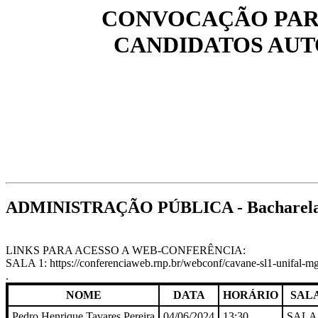
CONVOCAÇÃO PAR
CANDIDATOS AUT
ADMINISTRAÇÃO PÚBLICA - Bacharelad
LINKS PARA ACESSO A WEB-CONFERÊNCIA:
SALA 1: https://conferenciaweb.rnp.br/webconf/cavane-sl1-unifal-m
.
NOME
DATA
HORÁRIO
SAL
Pedro Henrique Tavares Pereira
04/06/2024
13:30
SALA