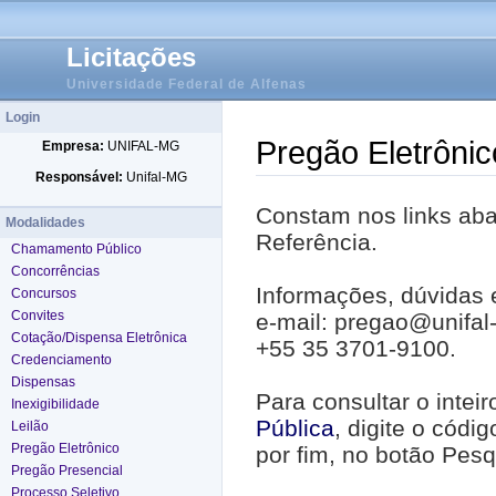
Licitações
Universidade Federal de Alfenas
Login
Pregão Eletrônic
Empresa:
UNIFAL-MG
Responsável:
Unifal-MG
Constam nos links abai
Modalidades
Referência.
Chamamento Público
Concorrências
Informações, dúvidas 
Concursos
Convites
e-mail: pregao@unifal
Cotação/Dispensa Eletrônica
+55 35 3701-9100.
Credenciamento
Dispensas
Para consultar o intei
Inexigibilidade
Pública
, digite o códi
Leilão
Pregão Eletrônico
por fim, no botão Pesq
Pregão Presencial
Processo Seletivo