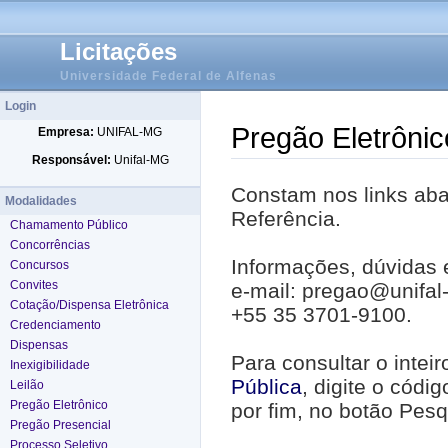
Licitações
Universidade Federal de Alfenas
Login
Pregão Eletrônic
Empresa:
UNIFAL-MG
Responsável:
Unifal-MG
Constam nos links abai
Modalidades
Referência.
Chamamento Público
Concorrências
Informações, dúvidas 
Concursos
Convites
e-mail: pregao@unifal
Cotação/Dispensa Eletrônica
+55 35 3701-9100.
Credenciamento
Dispensas
Para consultar o intei
Inexigibilidade
Pública
, digite o códi
Leilão
Pregão Eletrônico
por fim, no botão Pesq
Pregão Presencial
Processo Seletivo