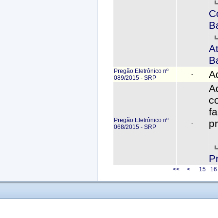
C
B
A
B
Pregão Eletrônico nº
A
-
089/2015 - SRP
A
c
f
Pregão Eletrônico nº
p
-
068/2015 - SRP
P
<<
<
15
1