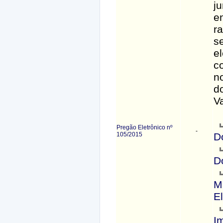
j
e
r
s
el
c
n
d
V
Pregão Eletrônico nº
-
105/2015
D
D
M
E
I