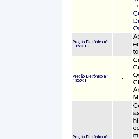
C
D
O
A
Pregão Eletrônico nº
e
-
102/2015
to
C
C
Q
Pregão Eletrônico nº
-
103/2015
C
A
M
C
a
h
c
m
Pregão Eletrônico nº
-