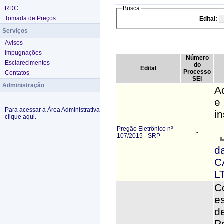
RDC
Busca
Tomada de Preços
Edital:
Serviços
Avisos
Impugnações
Número
Esclarecimentos
do
Edital
Processo
Contatos
SEI
Administração
A
e
Para acessar a Área Administrativa
in
clique aqui.
Pregão Eletrônico nº
-
107/2015 - SRP
d
C
L
C
e
d
P