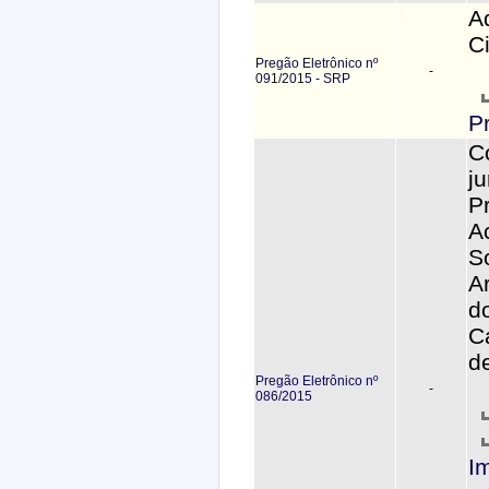
A
C
Pregão Eletrônico nº
-
091/2015 - SRP
P
C
j
P
A
S
A
do
C
d
Pregão Eletrônico nº
-
086/2015
I