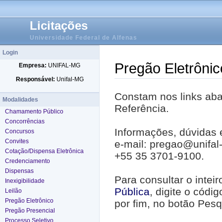
Licitações
Universidade Federal de Alfenas
Login
Pregão Eletrônic
Empresa:
UNIFAL-MG
Responsável:
Unifal-MG
Constam nos links abai
Modalidades
Referência.
Chamamento Público
Concorrências
Informações, dúvidas 
Concursos
Convites
e-mail: pregao@unifal
Cotação/Dispensa Eletrônica
+55 35 3701-9100.
Credenciamento
Dispensas
Para consultar o intei
Inexigibilidade
Pública
, digite o códi
Leilão
Pregão Eletrônico
por fim, no botão Pesq
Pregão Presencial
Processo Seletivo