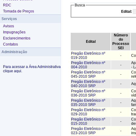
RDC
Busca
Tomada de Preços
Edital:
Serviços
Avisos
Impugnações
Número
Esclarecimentos
do
Edital
Processo
Contatos
SEI
Administração
Pregão Eletrônico nº
-
Co
019-2010
Pregão Eletrônico nº
Ap
-
Para acessar a Área Administrativa
004-2010
- 
clique aqui.
Pregão Eletrônico nº
Co
-
045-2010 SRP
re
Pregão Eletrônico nº
-
Aq
040-2010 SRP
Pregão Eletrônico nº
Co
-
036-2010 SRP
ví
Pregão Eletrônico nº
Aq
-
035-2010 SRP
fa
Pregão Eletrônico nº
Co
-
029-2010
tr
Pregão Eletrônico nº
Co
-
015-2010
de
Pregão Eletrônico nº
Aq
-
023-2010 SRP
in