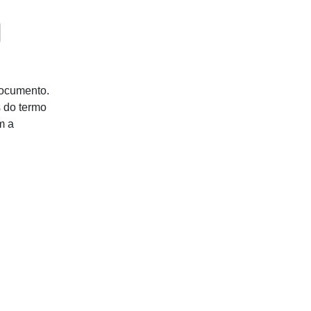
documento.
 do termo
m a