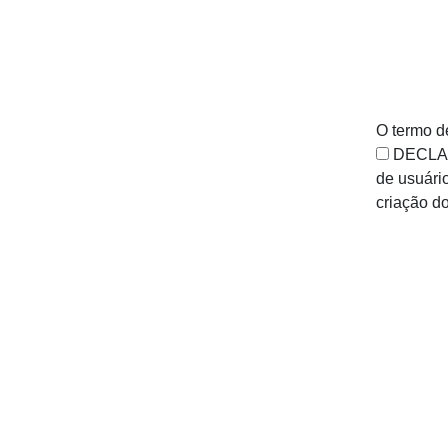
O termo d
DECLARO
de usuári
criação d