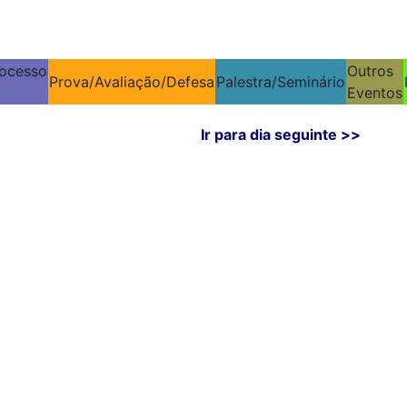
ocesso
Outros
Prova/Avaliação/Defesa
Palestra/Seminário
Eventos
Ir para dia seguinte >>