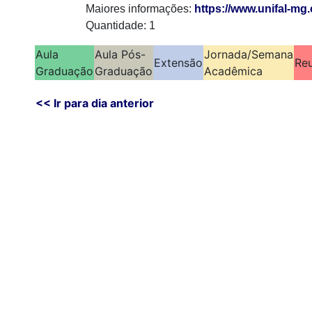
Maiores informações:
https://www.unifal-mg.
Quantidade: 1
Aula
Aula Pós-
Jornada/Semana
Extensão
Re
Graduação
Graduação
Acadêmica
<< Ir para dia anterior