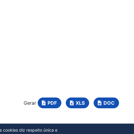
Gerar
PDF
XLS
DOC
s cookies diz respeito única e