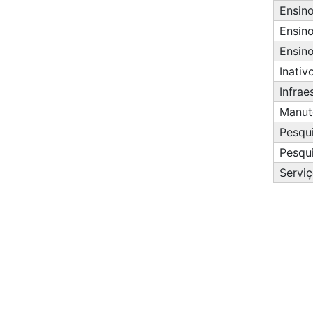
Ensino
Ensino
Ensino
Inativ
Infrae
Manut
Pesqu
Pesqu
Servi