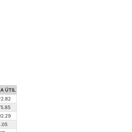
A ÚTIL
22.82
5.85
92.29
.05