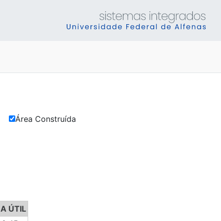
il
Área Construída
A ÚTIL