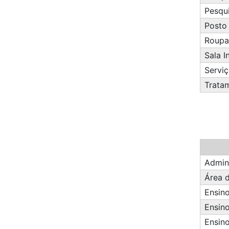
Pesqu
Posto
Roupa
Sala I
Servi
Trata
Admin
Área 
Ensin
Ensin
Ensin