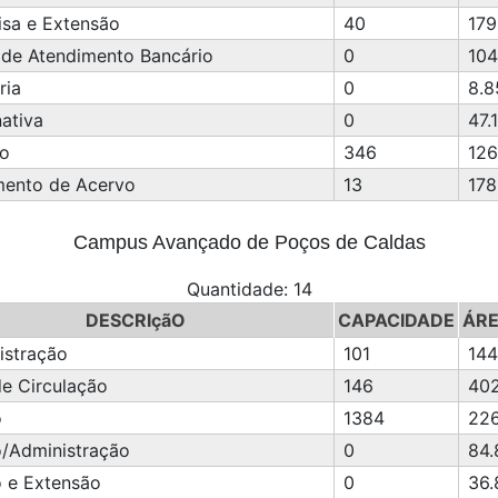
isa e Extensão
40
179
 de Atendimento Bancário
0
104
ria
0
8.8
nativa
0
47.
ço
346
126
mento de Acervo
13
178
Campus Avançado de Poços de Caldas
Quantidade: 14
DESCRIçãO
CAPACIDADE
ÁRE
istração
101
144
de Circulação
146
402
o
1384
22
o/Administração
0
84.
o e Extensão
0
36.