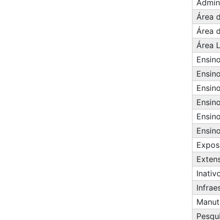
Admin
Área 
Área d
Área 
Ensin
Ensin
Ensin
Ensino
Ensino
Ensino
Expos
Exten
Inativ
Infrae
Manut
Pesqu