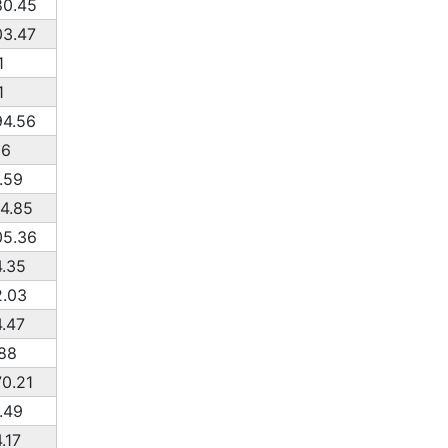
80.45
3.47
1
1
4.56
06
.59
4.85
05.36
.35
.03
.47
88
0.21
.49
.17