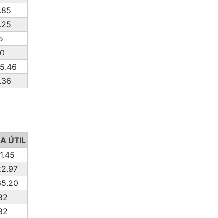
.85
.25
5
10
5.46
.36
A ÚTIL
1.45
2.97
65.20
82
82