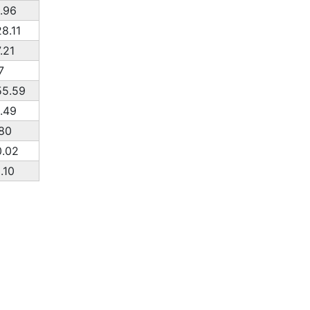
.96
8.11
.21
7
55.59
.49
80
.02
.10