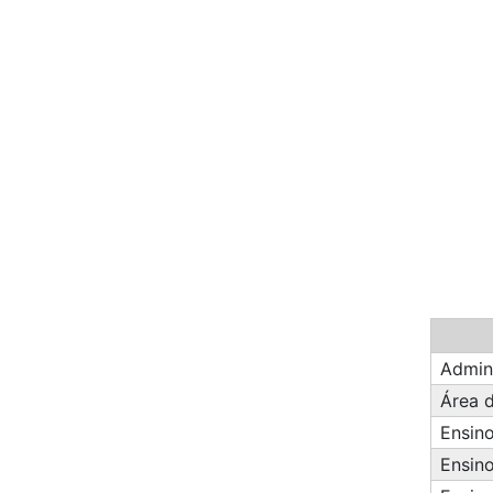
Admin
Área 
Ensin
Ensin