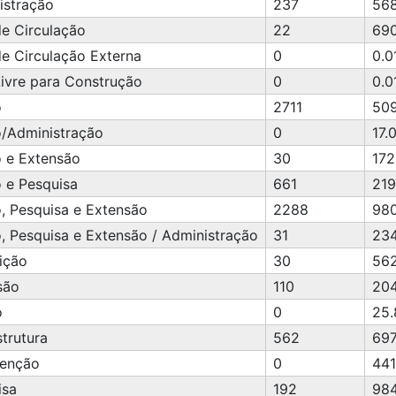
istração
237
56
de Circulação
22
690
e Circulação Externa
0
0.0
Livre para Construção
0
0.0
o
2711
509
o/Administração
0
17.
o e Extensão
30
172
 e Pesquisa
661
219
, Pesquisa e Extensão
2288
98
, Pesquisa e Extensão / Administração
31
234
ição
30
562
são
110
204
o
0
25.
strutura
562
697
enção
0
441
isa
192
984