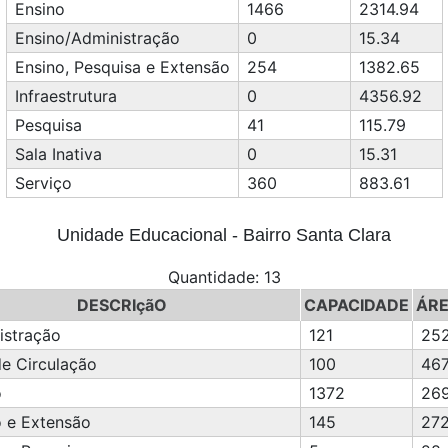
Ensino
1466
2314.94
Ensino/Administração
0
15.34
Ensino, Pesquisa e Extensão
254
1382.65
Infraestrutura
0
4356.92
Pesquisa
41
115.79
Sala Inativa
0
15.31
Serviço
360
883.61
Unidade Educacional - Bairro Santa Clara
Quantidade: 13
DESCRIçãO
CAPACIDADE
ÁRE
istração
121
25
de Circulação
100
467
o
1372
26
o e Extensão
145
272