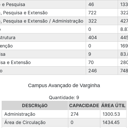
 e Pesquisa
46
133
, Pesquisa e Extensão
722
322
, Pesquisa e Extensão / Administração
322
427
o
0
8.8
strutura
404
44
enção
0
169
isa
9
83.
isa e Extensão
70
280
ço
246
748
Campus Avançado de Varginha
Quantidade: 9
DESCRIçãO
CAPACIDADE
ÁREA ÚTIL
Administração
274
1300.53
Área de Circulação
0
1434.45