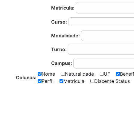
Matrícula:
Curso:
Modalidade:
Turno:
Campus:
Nome
Naturalidade
UF
Bene
Colunas:
Perfil
Matrícula
Discente Statu