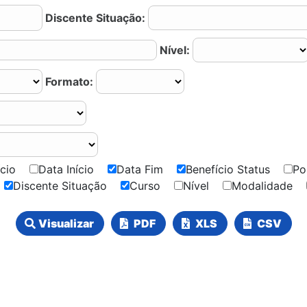
Discente Situação:
Nível:
Formato:
fício
Data Início
Data Fim
Benefício Status
P
s
Discente Situação
Curso
Nível
Modalidade
Visualizar
PDF
XLS
CSV