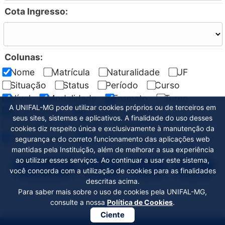
Cota Ingresso:
Colunas:
Nome
Matrícula
Naturalidade
UF
Situação
Status
Período
Curso
Nível
Modalidade
Formato
Turno
A UNIFAL-MG pode utilizar cookies próprios ou de terceiros em
Ano Ingresso
Semestre Ingresso
seus sites, sistemas e aplicativos. A finalidade do uso desses
Tipo Rede - Ens Médio
Tipo Ingresso
cookies diz respeito única e exclusivamente à manutenção da
Cota Ingresso
Campus
segurança e do correto funcionamento das aplicações web
mantidas pela Instituição, além de melhorar a sua experiência
ao utilizar esses serviços. Ao continuar a usar este sistema,
Visualizar
PDF
XLS
CSV
você concorda com a utilização de cookies para as finalidades
descritas acima.
Para saber mais sobre o uso de cookies pela UNIFAL-MG,
consulte a nossa
Política de Cookies
.
Ciente