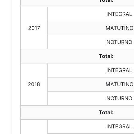
INTEGRAL
2017
MATUTINO
NOTURNO
Total:
INTEGRAL
2018
MATUTINO
NOTURNO
Total:
INTEGRAL