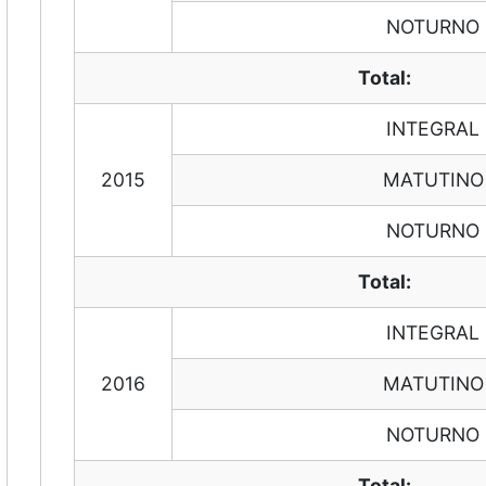
NOTURNO
Total:
INTEGRAL
2015
MATUTINO
NOTURNO
Total:
INTEGRAL
2016
MATUTINO
NOTURNO
Total: