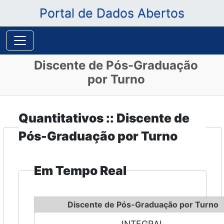
Portal de Dados Abertos
Discente de Pós-Graduação
por Turno
Quantitativos :: Discente de
Pós-Graduação por Turno
Em Tempo Real
Discente de Pós-Graduação por Turno
INTEGRAL