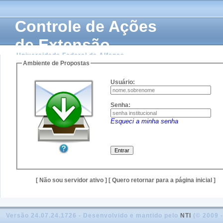
Controle de Ações
de Extensão
Universidade Federal de Alfenas
Ambiente de Propostas
Usuário:
Senha:
Esqueci a minha senha
[ Não sou servidor ativo ]
[ Quero retornar para a página inicial ]
Versão 24.07.24.1726 - Desenvolvido e mantido pelo
NTI
(© 2009 -