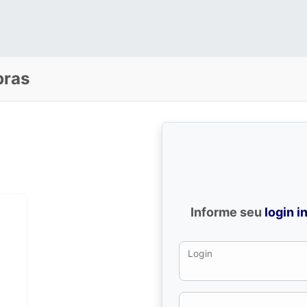
pras
Informe seu
login i
Login