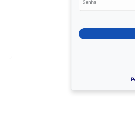
Senha
P