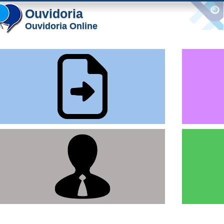
Ouvidoria
Ouvidoria Online
A par
re
Plata