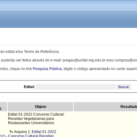
 do edital e/ou Termo de Referência.
 poderão ser feitos através do e-mail: pregao@unifal-mg.edu.br e/ou compras@un
ntos, clique no link
Pesquisa Pública
, digite o código apresentado no canto superio
Edital:
Objeto
Resultad
I
Edital 01-2022 Concurso Cultural:
Receitas Vegetarianas para
Restaurantes Universitários
Arquivo 1:
Edital 01-2022
Concurso Cultural Receitas
021-