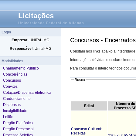
Licitações
Universidade Federal de Alfenas
Login
Concursos - Encerrados
Empresa:
UNIFAL-MG
Responsável:
Unifal-MG
Constam nos links abaixo a integridade
Informações, dúvidas e esclarecimentos
Modalidades
Chamamento Público
Para consultar o inteiro teor dos docume
Concorrências
Busca
Concursos
Convites
Cotação/Dispensa Eletrônica
Credenciamento
Número do
Dispensas
Edital
Processo SE
Inexigibilidade
Leilão
Pregão Eletrônico
Concurso Cultural:
Pregão Presencial
Receitas
Processo Seletivo
23087.016574/2