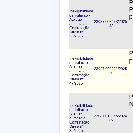
P
P
Inexigibilidade
p
de licitação -
Ato que
23087.008133/2025-
autoriza a
83
Contratação
Direta nº
50/2025
P
Inexigibilidade
p
de licitação -
Ato que
23087.008321/2025-
autoriza a
10
Contratação
Direta nº
47/2025
P
N
Inexigibilidade
de licitação -
Ato que
23087.018365/2024-
autoriza a
69
Contratação
Direta nº
35/2025