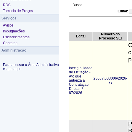
RDC
Busca
Tomada de Preços
Edital:
Serviços
Avisos
Impugnações
Número do
Edital
Esclarecimentos
Processo SEI
Contatos
C
Administração
c
p
Para acessar a Área Administrativa
Inexigibilidade
clique aqui.
de Licitação -
Ato que
23087.003006/2026-
autoriza a
79
Contratação
Direta nº
87/2026
P
B