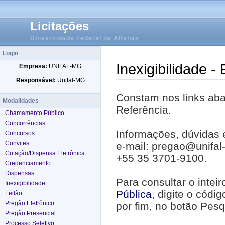
Licitações
Universidade Federal de Alfenas
Login
Inexigibilidade -
Empresa:
UNIFAL-MG
Responsável:
Unifal-MG
Constam nos links abai
Modalidades
Referência.
Chamamento Público
Concorrências
Informações, dúvidas 
Concursos
Convites
e-mail: pregao@unifal
Cotação/Dispensa Eletrônica
+55 35 3701-9100.
Credenciamento
Dispensas
Para consultar o intei
Inexigibilidade
Pública
, digite o códi
Leilão
Pregão Eletrônico
por fim, no botão Pesq
Pregão Presencial
Processo Seletivo