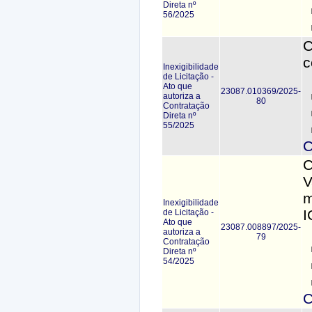
Direta nº
56/2025
C
c
Inexigibilidade
de Licitação -
Ato que
23087.010369/2025-
autoriza a
80
Contratação
Direta nº
55/2025
C
C
V
m
Inexigibilidade
I
de Licitação -
Ato que
23087.008897/2025-
autoriza a
79
Contratação
Direta nº
54/2025
C