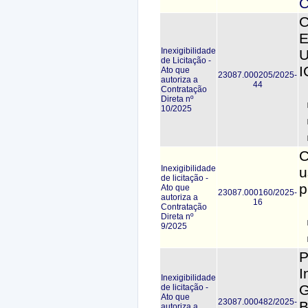
C
C
E
Inexigibilidade
U
de Licitação -
I
Ato que
23087.000205/2025-
autoriza a
44
Contratação
Direta nº
10/2025
C
Inexigibilidade
u
de licitação -
p
Ato que
23087.000160/2025-
autoriza a
16
Contratação
Direta nº
9/2025
P
I
Inexigibilidade
G
de licitação -
Ato que
23087.000482/2025-
B
autoriza a