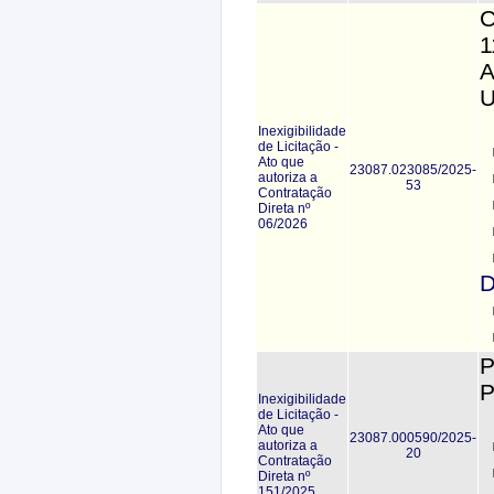
C
1
A
U
Inexigibilidade
de Licitação -
Ato que
23087.023085/2025-
autoriza a
53
Contratação
Direta nº
06/2026
D
P
P
Inexigibilidade
de Licitação -
Ato que
23087.000590/2025-
autoriza a
20
Contratação
Direta nº
151/2025