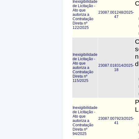
Inexigibilidade
C
de Licitação -
Ato que
23087.001248/2025-
autoriza a
47
Contratação
Direta nº
122/2025
C
s
Inexigibilidade
n
de Licitação -
d
Ato que
23087.018314/2025-
autoriza a
18
Contratação
Direta nº
115/2025
P
Inexigibilidade
L
de Licitação -
Ato que
23087.007923/2025-
autoriza a
41
Contratação
Direta nº
94/2025