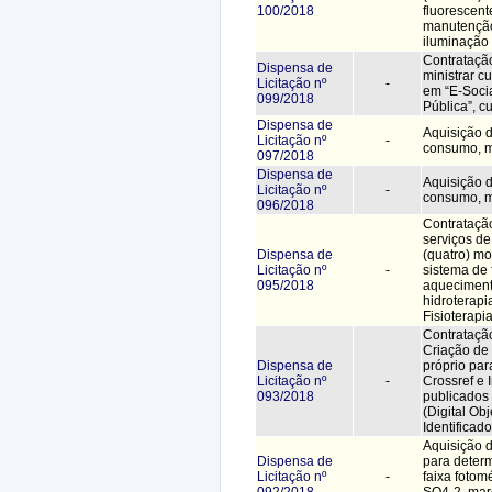
100/2018
fluorescent
manutenção
iluminação
Contrataçã
Dispensa de
ministrar c
Licitação nº
-
em “E-Soci
099/2018
Pública”, c
Dispensa de
Aquisição d
Licitação nº
-
consumo, 
097/2018
Dispensa de
Aquisição d
Licitação nº
-
consumo, 
096/2018
Contrataçã
serviços d
Dispensa de
(quatro) mo
Licitação nº
-
sistema de 
095/2018
aqueciment
hidroterap
Fisioterapi
Contratação
Criação de
Dispensa de
próprio par
Licitação nº
-
Crossref e 
093/2018
publicados
(Digital Obj
Identificado
Aquisição d
Dispensa de
para determ
Licitação nº
-
faixa fotom
092/2018
SO4-2, mar