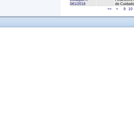
081/2018
de Cuidados
<<
<
9
10