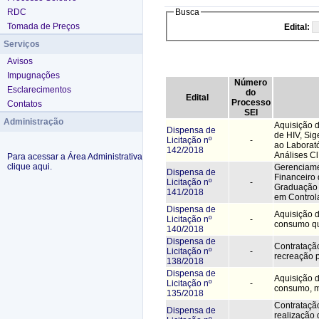
RDC
Busca
Tomada de Preços
Edital:
Serviços
Avisos
Impugnações
Número
Esclarecimentos
do
Edital
Processo
Contatos
SEI
Administração
Aquisição d
Dispensa de
de HIV, Si
Licitação nº
-
ao Laborató
142/2018
Análises Cl
Para acessar a Área Administrativa
clique aqui.
Gerenciame
Dispensa de
Financeiro
Licitação nº
-
Graduação 
141/2018
em Control
Dispensa de
Aquisição d
Licitação nº
-
consumo qu
140/2018
Dispensa de
Contrataçã
Licitação nº
-
recreação 
138/2018
Dispensa de
Aquisição d
Licitação nº
-
consumo, 
135/2018
Contratação
Dispensa de
realização 