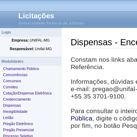
Licitações
Universidade Federal de Alfenas
Login
Dispensas - Enc
Empresa:
UNIFAL-MG
Responsável:
Unifal-MG
Constam nos links abai
Modalidades
Referência.
Chamamento Público
Concorrências
Informações, dúvidas 
Concursos
Convites
e-mail: pregao@unifal
Cotação/Dispensa Eletrônica
+55 35 3701-9100.
Credenciamento
Dispensas
Para consultar o intei
Inexigibilidade
Pública
, digite o códi
Leilão
Pregão Eletrônico
por fim, no botão Pesq
Pregão Presencial
Processo Seletivo