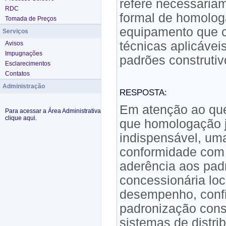
refere necessaria
RDC
formal de homolog
Tomada de Preços
equipamento que c
Serviços
técnicas aplicáve
Avisos
Impugnações
padrões construtiv
Esclarecimentos
Contatos
Administração
RESPOSTA:
Em atenção ao qu
Para acessar a Área Administrativa
clique aqui.
que homologação j
indispensável, um
conformidade com
aderência aos pad
concessionária loca
desempenho, confi
padronização cons
sistemas de distri