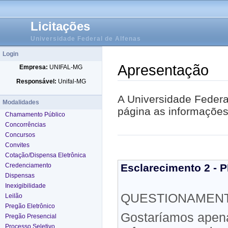
Licitações
Universidade Federal de Alfenas
Login
Apresentação
Empresa:
UNIFAL-MG
Responsável:
Unifal-MG
A Universidade Federal
Modalidades
página as informações 
Chamamento Público
Concorrências
Concursos
Convites
Cotação/Dispensa Eletrônica
Credenciamento
Esclarecimento 2 - 
Dispensas
Inexigibilidade
QUESTIONAMEN
Leilão
Pregão Eletrônico
Gostaríamos apena
Pregão Presencial
Processo Seletivo