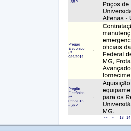
- SRP
Poços de 
Universid
Alfenas -
Contrataç
manutençã
emergenci
Pregão
oficiais d
Eletrônico
-
nº
Federal d
056/2016
MG, Frot
Avançado 
fornecime
Aquisição
equipamen
Pregão
Eletrônico
para os R
nº
-
055/2016
Universit
- SRP
MG.
<<
<
13
1