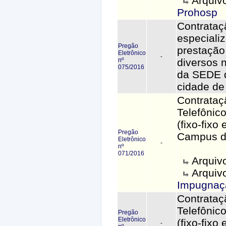
Arquiv
Prohosp
Contrataç
especiali
Pregão
prestação
Eletrônico
-
nº
diversos 
075/2016
da SEDE 
cidade de
Contrataç
Telefônic
(fixo-fixo
Pregão
Campus d
Eletrônico
-
nº
071/2016
Arquiv
Arquivo
Impugnaç
Contrataç
Telefônic
Pregão
Eletrônico
(fixo-fixo
-