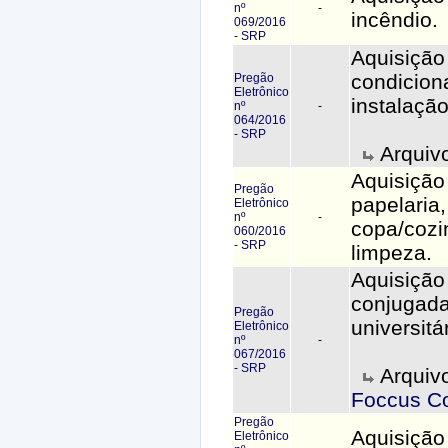
nº
-
incêndio.
069/2016
- SRP
Aquisição
condicion
Pregão
Eletrônico
instalação
nº
-
064/2016
- SRP
Arquiv
Aquisição
Pregão
papelaria,
Eletrônico
nº
-
copa/cozi
060/2016
- SRP
limpeza.
Aquisição
conjugada
Pregão
universitár
Eletrônico
nº
-
067/2016
- SRP
Arquiv
Foccus C
Pregão
Aquisição
Eletrônico