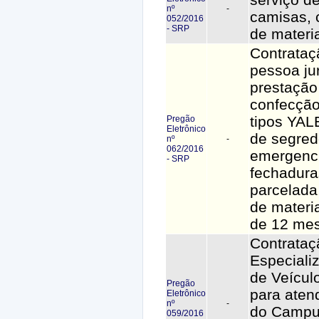
nº
-
camisas, 
052/2016
- SRP
de materia
Contrataç
pessoa jur
prestação
confecção
tipos YAL
Pregão
Eletrônico
de segred
nº
-
062/2016
emergenci
- SRP
fechadura
parcelada
de materi
de 12 me
Contrata
Especiali
de Veícul
Pregão
para aten
Eletrônico
nº
-
do Campu
059/2016