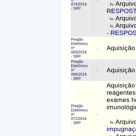
Arquiv
074/2016
- SRP
RESPOS
Arquiv
Arquiv
- RESPO
Pregão
Eletrônico
Aquisiçã
nº
-
068/2016
- SRP
Pregão
Eletrônico
Aquisição 
nº
-
066/2016
- SRP
Aquisição 
reagentes
exames h
imunológi
Pregão
Eletrônico
nº
-
072/2016
Arquiv
- SRP
impugnaç