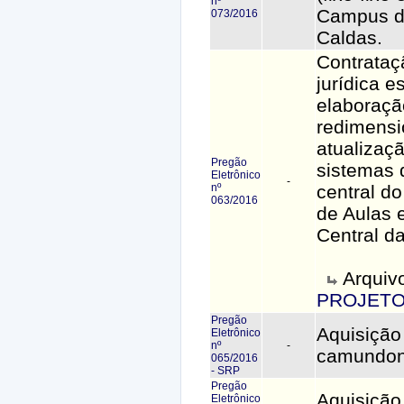
nº
Campus d
073/2016
Caldas.
Contrataç
jurídica e
elaboraçã
redimens
atualizaçã
Pregão
sistemas 
Eletrônico
-
nº
central do
063/2016
de Aulas e
Central d
Arquiv
PROJET
Pregão
Aquisição
Eletrônico
nº
-
camundon
065/2016
- SRP
Pregão
Aquisição
Eletrônico