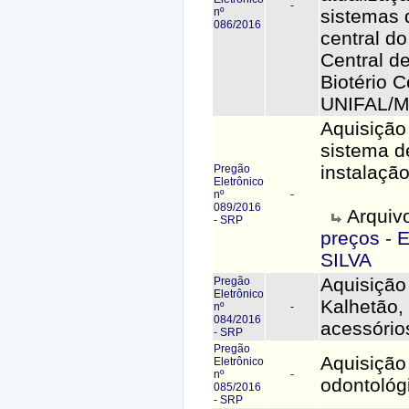
-
nº
sistemas 
086/2016
central d
Central d
Biotério C
UNIFAL/M
Aquisição
sistema d
instalação
Pregão
Eletrônico
nº
-
089/2016
Arquiv
- SRP
preços -
SILVA
Aquisição 
Pregão
Eletrônico
Kalhetão,
nº
-
084/2016
acessório
- SRP
Pregão
Aquisição 
Eletrônico
nº
-
odontológ
085/2016
- SRP