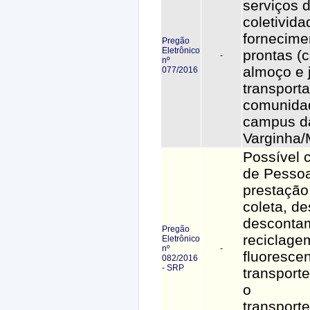
serviços 
coletivida
fornecime
Pregão
Eletrônico
prontas (
-
nº
almoço e j
077/2016
transport
comunida
campus d
Varginha
Possível 
de Pessoa
prestação
coleta, de
desconta
Pregão
reciclage
Eletrônico
nº
-
fluorescen
082/2016
- SRP
transport
o
transport