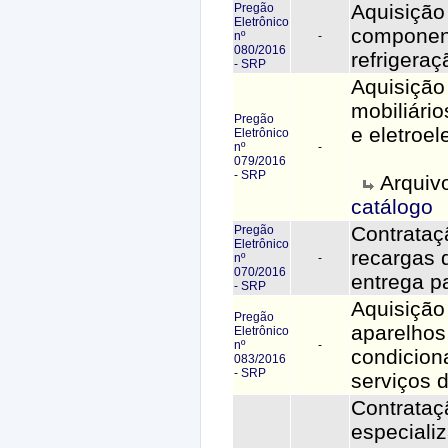
Aquisição
Pregão
Eletrônico
componen
nº
-
080/2016
refrigeraç
- SRP
Aquisição
mobiliário
Pregão
e eletroel
Eletrônico
nº
-
079/2016
- SRP
Arquiv
catálogo
Contrataç
Pregão
Eletrônico
recargas 
nº
-
070/2016
entrega p
- SRP
Aquisição
Pregão
aparelhos
Eletrônico
nº
-
condicion
083/2016
- SRP
serviços d
Contrataç
especiali