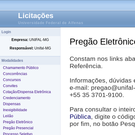
Licitações
Universidade Federal de Alfenas
Login
Pregão Eletrônic
Empresa:
UNIFAL-MG
Responsável:
Unifal-MG
Constam nos links abai
Modalidades
Referência.
Chamamento Público
Concorrências
Informações, dúvidas 
Concursos
Convites
e-mail: pregao@unifal
Cotação/Dispensa Eletrônica
+55 35 3701-9100.
Credenciamento
Dispensas
Para consultar o intei
Inexigibilidade
Pública
, digite o códi
Leilão
Pregão Eletrônico
por fim, no botão Pesq
Pregão Presencial
Processo Seletivo