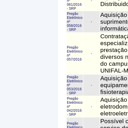
nº
-
Distribuid
061/2016
- SRP
Aquisição
Pregão
Eletrônico
supriment
nº
-
058/2016
informátic
- SRP
Contrataç
especiali
Pregão
prestação
Eletrônico
-
nº
diversos 
057/2016
do campu
UNIFAL-M
Aquisição
Pregão
Eletrônico
equipame
nº
-
053/2016
fisioterapi
- SRP
Aquisição 
Pregão
Eletrônico
eletrodom
nº
-
042/2016
eletroelet
- SRP
Possível 
Pregão
serviço d
Eletrônico