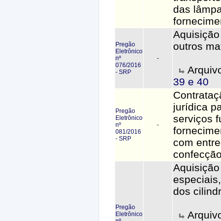
das lâmp
fornecime
Aquisição
outros mat
Pregão
Eletrônico
nº
-
076/2016
Arquiv
- SRP
39 e 40
Contrataç
jurídica p
Pregão
serviços f
Eletrônico
nº
-
fornecime
081/2016
- SRP
com entre
confecção
Aquisição
especiais,
dos cilind
Pregão
Arquiv
Eletrônico
nº
-