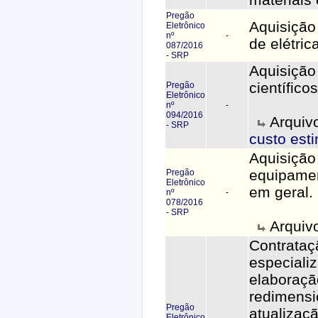
Pregão
Aquisição 
Eletrônico
nº
-
de elétric
087/2016
- SRP
Aquisição
científicos
Pregão
Eletrônico
nº
-
094/2016
Arquiv
- SRP
custo est
Aquisição
equipamen
Pregão
Eletrônico
em geral.
nº
-
078/2016
- SRP
Arquiv
Contrataç
especiali
elaboraçã
redimens
Pregão
atualizaçã
Eletrônico