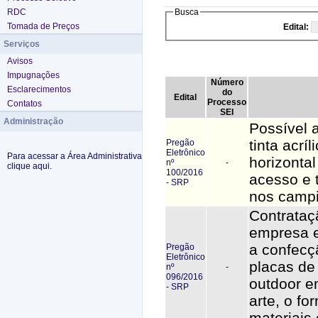
RDC
Busca
Tomada de Preços
Edital:
Serviços
Avisos
Impugnações
Número
Esclarecimentos
do
Edital
Processo
Contatos
SEI
Administração
Possível a
tinta acrí
Pregão
Eletrônico
Para acessar a Área Administrativa
horizontal
nº
-
clique aqui.
100/2016
acesso e t
- SRP
nos camp
Contrataç
empresa e
a confecç
Pregão
Eletrônico
placas de
nº
-
096/2016
outdoor e
- SRP
arte, o fo
materiais 