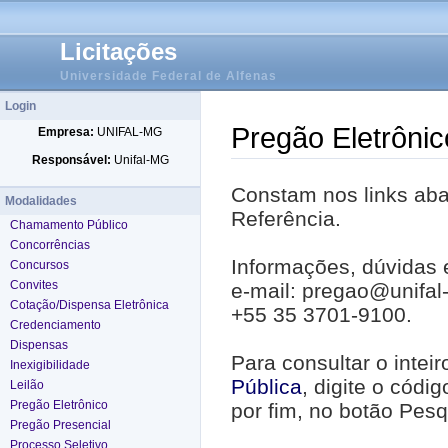
Licitações
Universidade Federal de Alfenas
Login
Pregão Eletrônic
Empresa:
UNIFAL-MG
Responsável:
Unifal-MG
Constam nos links abai
Modalidades
Referência.
Chamamento Público
Concorrências
Informações, dúvidas 
Concursos
Convites
e-mail: pregao@unifal
Cotação/Dispensa Eletrônica
+55 35 3701-9100.
Credenciamento
Dispensas
Para consultar o intei
Inexigibilidade
Pública
, digite o códi
Leilão
Pregão Eletrônico
por fim, no botão Pesq
Pregão Presencial
Processo Seletivo