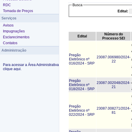
RDC
Busca
Tomada de Preços
Edital:
Serviços
Avisos
Impugnações
Número do
Edital
Esclarecimentos
Processo SEI
Contatos
Administração
Pregão
23087.006980/2024-
Eletrônico nº
22
016/2024 - SRP
Para acessar a Área Administrativa
clique aqui.
Pregão
23087.002048/2024-
Eletrônico nº
21
018/2024 - SRP
Pregão
23087.008271/2024-
Eletrônico nº
81
022/2024 - SRP
Pregão