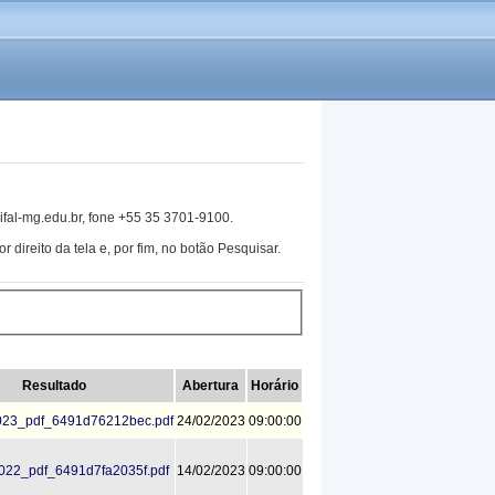
ifal-mg.edu.br, fone +55 35 3701-9100.
r direito da tela e, por fim, no botão Pesquisar.
Resultado
Abertura
Horário
23_pdf_6491d76212bec.pdf
24/02/2023
09:00:00
22_pdf_6491d7fa2035f.pdf
14/02/2023
09:00:00