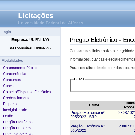
Licitações
Universidade Federal de Alfenas
Login
Pregão Eletrônico - Enc
Empresa:
UNIFAL-MG
Responsável:
Unifal-MG
Constam nos links abaixo a integridade
Informações, dúvidas e esclarecimentos
Modalidades
Chamamento Público
Para consultar o inteiro teor dos docume
Concorrências
Busca
Concursos
Convites
Cotação/Dispensa Eletrônica
Credenciamento
Núme
Dispensas
Edital
Proce
Inexigibilidade
Pregão Eletrônico nº
23087.02
Leilão
005/2023 - SRP
Pregão Eletrônico
Pregão Eletrônico nº
23087.01
Pregão Presencial
065/2022
Processo Seletivo