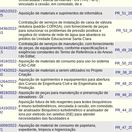
vinculado à cessão, em comodato, de e
6852/2022-
Aquisição de materiais e suprimentos de informática
PR_51_20
25
Contratação de serviços de instalação de caixa de válvula
redutora (padrão COPASA), com fornecimento de peças
8436/2022-
para solucionar os problemas de pressão positiva e
PR_53_20
53
negativa do sistema de rede de água que abastece os
prédios da Unidade Educacional Santa Clara
Contratação de serviços de manutenção, com fornecimento
0244/2022-
de peças, de equipamentos, conforme especificações e
PR_49_20
15
exigências constantes do Termo de Referência e do Anexo
I do Edital;
5918/2022-
Aquisição de materiais de consumo para uso no sistema
PR_50_20
60
CAD-CAM.
0743/2022-
Aquisição de materiais a serem utilizados no Projeto
PR_38_20
02
Criação
Aquisição de suprimentos e equipamentos para abertura
5264/2022-
dos Cursos de Engenharia Civil e de Engenharia de
PR_48_20
74
Produção.
4819/2022-
Aquisição de peças para manutenção e preservação de
PR_46_20
61
elevadores - DI
Aquisição futura de kits reagentes para testes bioquímicos
e imuno-turbidimétricos, vinculada à cessão, em comodato,
1410/2022-
de analisador Bioquímico-turbidimétrico e analisador de
PR_44_20
92
íons por eletrodo íon seletivo (ISE) para atender
necessidades das faculdades e
5009/2022-
Aquisição de material de consumo de papelaria,
PR_47_20
21
expediente, limpeza e higienização.