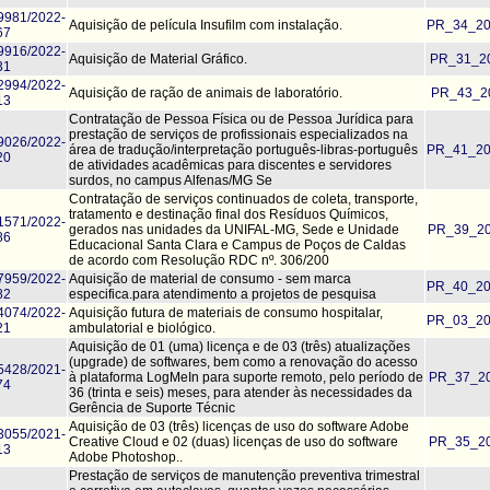
9981/2022-
Aquisição de película Insufilm com instalação.
PR_34_20
67
9916/2022-
Aquisição de Material Gráfico.
PR_31_20
31
2994/2022-
Aquisição de ração de animais de laboratório.
PR_43_20
13
Contratação de Pessoa Física ou de Pessoa Jurídica para
prestação de serviços de profissionais especializados na
9026/2022-
área de tradução/interpretação português-libras-português
PR_41_20
20
de atividades acadêmicas para discentes e servidores
surdos, no campus Alfenas/MG Se
Contratação de serviços continuados de coleta, transporte,
tratamento e destinação final dos Resíduos Químicos,
1571/2022-
gerados nas unidades da UNIFAL-MG, Sede e Unidade
PR_39_20
86
Educacional Santa Clara e Campus de Poços de Caldas
de acordo com Resolução RDC nº. 306/200
7959/2022-
Aquisição de material de consumo - sem marca
PR_40_20
82
especifica.para atendimento a projetos de pesquisa
4074/2022-
Aquisição futura de materiais de consumo hospitalar,
PR_03_20
21
ambulatorial e biológico.
Aquisição de 01 (uma) licença e de 03 (três) atualizações
(upgrade) de softwares, bem como a renovação do acesso
5428/2021-
à plataforma LogMeIn para suporte remoto, pelo período de
PR_37_20
74
36 (trinta e seis) meses, para atender às necessidades da
Gerência de Suporte Técnic
Aquisição de 03 (três) licenças de uso do software Adobe
3055/2021-
Creative Cloud e 02 (duas) licenças de uso do software
PR_35_20
13
Adobe Photoshop..
Prestação de serviços de manutenção preventiva trimestral