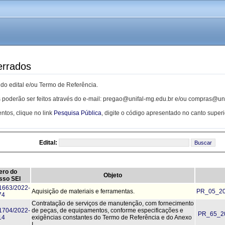
errados
 do edital e/ou Termo de Referência.
 poderão ser feitos através do e-mail: pregao@unifal-mg.edu.br e/ou compras@un
ntos, clique no link
Pesquisa Pública
, digite o código apresentado no canto superio
Edital:
ro do
Objeto
sso SEI
1663/2022-
Aquisição de materiais e ferramentas.
PR_05_20
74
Contratação de serviços de manutenção, com fornecimento
1704/2022-
de peças, de equipamentos, conforme especificações e
PR_65_20
14
exigências constantes do Termo de Referência e do Anexo
I.