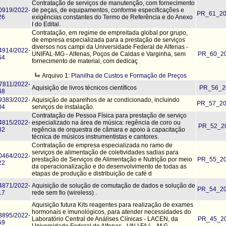
Contratação de serviços de manutenção, com fornecimento
0919/2022-
de peças, de equipamentos, conforme especificações e
PR_61_20
26
exigências constantes do Termo de Referência e do Anexo
I do Edital.
Contratação, em regime de empreitada global por grupo,
de empresa especializada para a prestação de serviços
diversos nos campi da Universidade Federal de Alfenas -
4914/2022-
UNIFAL-MG - Alfenas, Poços de Caldas e Varginha, sem
PR_60_20
64
fornecimento de material, com dedicaç
Arquivo 1:
Planilha de Custos e Formação de Preços
7811/2022-
Aquisição de livros técnicos científicos
PR_56_20
48
9383/2022-
Aquisição de aparelhos de ar condicionado, incluindo
PR_57_20
04
serviços de instalação.
Contratação de Pessoa Física para prestação de serviço
4815/2022-
especializado na área de música: regência de coro ou
PR_52_20
82
regência de orquestra de câmara e apoio à capacitação
técnica de músicos instrumentistas e cantores.
Contratação de empresa especializada no ramo de
serviços de alimentação de coletividades sadias para
0464/2022-
prestação de Serviços de Alimentação e Nutrição por meio
PR_55_20
22
da operacionalização e do desenvolvimento de todas as
etapas de produção e distribuição de café d
4871/2022-
Aquisição de solução de comutação de dados e solução de
PR_54_20
17
rede sem fio (wireless) .
Aquisição futura Kits reagentes para realização de exames
hormonais e imunológicos, para atender necessidades do
3895/2022-
Laboratório Central de Análises Clínicas - LACEN, da
PR_45_20
59
Universidade Federal de Alfenas - UN I FA L - M G ,