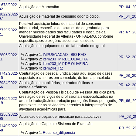
1678/2022-
Aquisição de Maravalha.
PR_04_20
32
3822/2022-
Aquisição de material de consumo odontológico.
PR_64_20
67
Possível aquisição futura de material de consumo
laboratorial, específico dos cursos de engenharia para
7729/2022-
atender necessidades das faculdades e institutos da
PR_67_20
21
Universidade Federal de Alfenas - UNIFAL-MG, conforme
especificações e exigências constantes deste
Aquisição de equipamentos de laboratório em geral
Arquivo 1:
IMPUGNACAO - BIO-RAD
2805/2022-
PR_62_20
11
Arquivo 2:
Item233_M.P.DE.OLIVEIRA
Arquivo 3:
Item233_M.P.DE.OLIVEIRA
Arquivo 4:
Item244_RZ
9742/2022-
Contratação de pessoa jurídica para aquisição de gases
PR_68_20
15
especiais e cilindros em comodato, de forma parcelada.
7984/2022-
Aquisição de mobiliários, eletrodomésticos e
PR_42_20
66
eletroeletrônicos..
Contratação de Pessoa Física ou de Pessoa Jurídica para
prestação de serviços de profissionais especializados na
8405/2022-
área de tradução/interpretação português-libras-português,
PR_66_20
19
para executar as atividades inerentes à interpretação de
atividades acadêmicas para
9256/2022-
Aquisicao de peças de reposição para autoclaves.
PR_63_20
05
Aquisição de Capela e Sistema de Exaustão..
9140/2022-
PR_59_20
68
Arquivo 1:
Recurso_diligencia