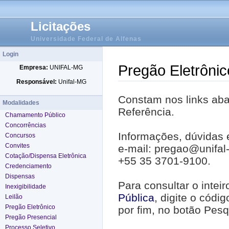
Licitações
Universidade Federal de Alfenas
Login
Pregão Eletrônic
Empresa:
UNIFAL-MG
Responsável:
Unifal-MG
Constam nos links abai
Modalidades
Referência.
Chamamento Público
Concorrências
Informações, dúvidas 
Concursos
Convites
e-mail: pregao@unifal
Cotação/Dispensa Eletrônica
+55 35 3701-9100.
Credenciamento
Dispensas
Para consultar o intei
Inexigibilidade
Pública
, digite o códi
Leilão
Pregão Eletrônico
por fim, no botão Pesq
Pregão Presencial
Processo Seletivo