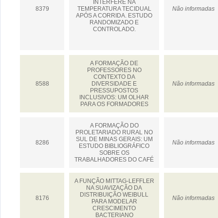
INTERFERE NA
8379
TEMPERATURA TECIDUAL
Não informadas
APÓS A CORRIDA. ESTUDO
RANDOMIZADO E
CONTROLADO.
A FORMAÇÃO DE
PROFESSORES NO
CONTEXTO DA
8588
DIVERSIDADE E
Não informadas
PRESSUPOSTOS
INCLUSIVOS: UM OLHAR
PARA OS FORMADORES
A FORMAÇÃO DO
PROLETARIADO RURAL NO
SUL DE MINAS GERAIS: UM
8286
Não informadas
ESTUDO BIBLIOGRÁFICO
SOBRE OS
TRABALHADORES DO CAFÉ
A FUNÇÃO MITTAG-LEFFLER
NA SUAVIZAÇÃO DA
DISTRIBUIÇÃO WEIBULL
8176
Não informadas
PARA MODELAR
CRESCIMENTO
BACTERIANO