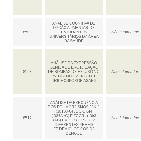
ANÁLISE COGNITIVA DE
OPÇÃO ALIMENTAR DE
8503
ESTUDANTES
Não informadas
UNIVERSITÁRIOS DA ÁREA
DA SAÚDE
ANÁLISE DA EXPRESSÃO
GÊNICA DE ERG11 E AÇÃO
8198
DE BOMBAS DE EFLUXO NO
Não informadas
PATÓGENO EMERGENTE
TRICHOSPORON ASAHII
ANÁLISE DA FREQUÊNCIA
DOS POLIMORFISMOS JAK-1
(301 A>G) , DC-SIGN
(-336A>G) E FCGRII (-393
8512
Não informadas
A>G) EM CIDADES COM
DIFERENTES PERFIS
EPIDEMIOLÓGICOS DA
DENGUE