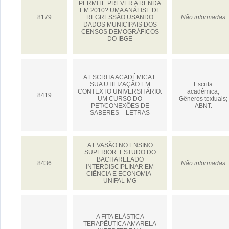
PERMITE PREVER A RENDA
EM 2010? UMA ANÁLISE DE
8179
REGRESSÃO USANDO
Não informadas
DADOS MUNICIPAIS DOS
CENSOS DEMOGRÁFICOS
DO IBGE
A ESCRITA ACADÊMICA E
SUA UTILIZAÇÃO EM
Escrita
CONTEXTO UNIVERSITÁRIO:
acadêmica;
8419
UM CURSO DO
Gêneros textuais;
PET/CONEXÕES DE
ABNT.
SABERES – LETRAS
A EVASÃO NO ENSINO
SUPERIOR: ESTUDO DO
BACHARELADO
8436
Não informadas
INTERDISCIPLINAR EM
CIÊNCIA E ECONOMIA-
UNIFAL-MG
A FITA ELÁSTICA
TERAPÊUTICA AMARELA